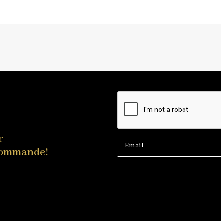
r
 commande!