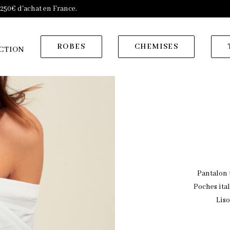
s 250€ d'achat en France.
ROBES
CHEMISES
CTION
Pantalon 
Poches ita
Liso