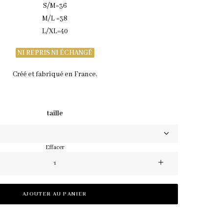
S/M=36
M/L =38
L/XL=40
NI REPRIS NI ÉCHANGÉ
Créé et fabriqué en France.
taille
Effacer
quantité
de
Pantalon
AJOUTER AU PANIER
Boaz