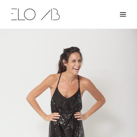
NOUVELLE COLLECTION
ROBES
CHEMISES
T-SHIRTS & TOPS
SHORTS & PANTALONS
ELOAB
CONTACT