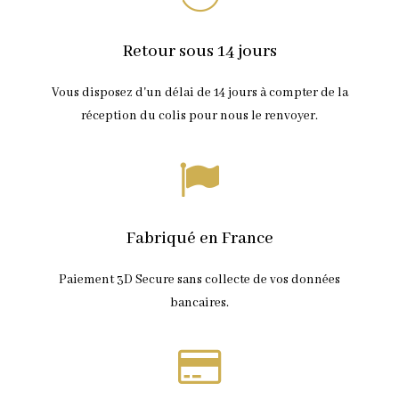
Ce
produit
ROBE BARLA
CHOIX DES OPTIONS
a
199,00
€
Retour sous 14 jours
plusieurs
variations.
Les
Vous disposez d'un délai de 14 jours à compter de la
options
peuvent
réception du colis pour nous le renvoyer.
être
choisies
sur
la
page
du
produit
Fabriqué en France
Paiement 3D Secure sans collecte de vos données
bancaires.