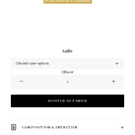
NI REPRIS NI ÉCHANGÉ
taille
Effacer
quantité
de
Robe
AJOUTER AU PANIER
AMÉLYA
COMPOSITION & ENTRETIEN