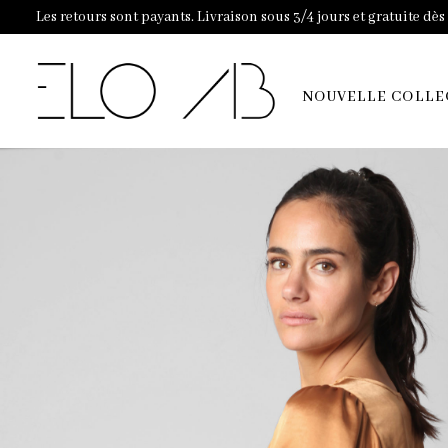
Les retours sont payants. Livraison sous 3/4 jours et gratuite dè
NOUVELLE COLLE