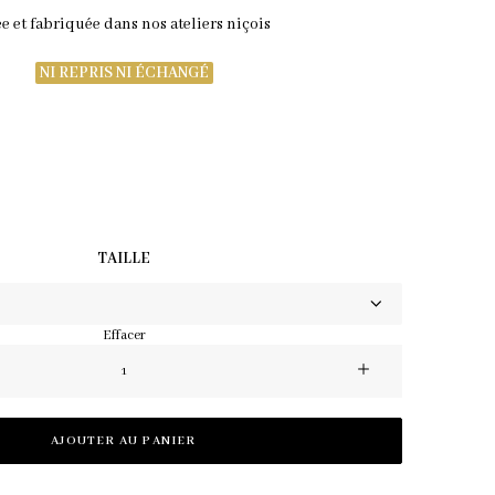
e et fabriquée dans nos ateliers niçois
NI REPRIS NI ÉCHANGÉ
TAILLE
Effacer
quantité
de
Robe
AJOUTER AU PANIER
Nelya