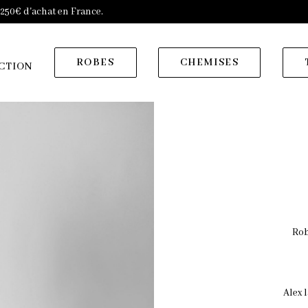
s 250€ d'achat en France.
ROBES
CHEMISES
CTION
Rob
Alex 