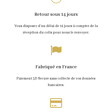
Ce
produit
ROBE SHIR
CHOIX DES OPTIONS
a
299,00
€
Retour sous 14 jours
plusieurs
variations.
Les
Vous disposez d'un délai de 14 jours à compter de la
options
peuvent
réception du colis pour nous le renvoyer.
être
choisies
sur
la
page
du
produit
Fabriqué en France
Paiement 3D Secure sans collecte de vos données
bancaires.