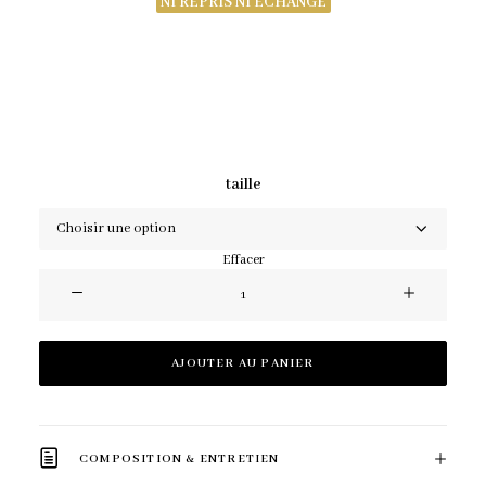
NI REPRIS NI ÉCHANGÉ
taille
Effacer
quantité
de
Robe
AJOUTER AU PANIER
Bayla
COMPOSITION & ENTRETIEN