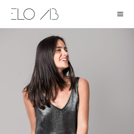
NOUVELLE COLLECTION
ROBES
CHEMISES
T-SHIRTS & TOPS
SHORTS & PANTALONS
ELOAB
CONTACT